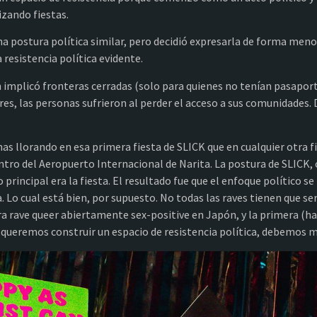
izando fiestas.
na postura política similar, pero decidió expresarla de forma men
a resistencia política evidente.
implicó fronteras cerradas (solo para quienes no tenían pasapor
s, las personas sufrieron al perder el acceso a sus comunidades. De
as llorando en esa primera fiesta de SLICK que en cualquier otra f
tro del Aeropuerto Internacional de Narita. La postura de SLICK, 
vo principal era la fiesta. El resultado fue que el enfoque político 
ia. Lo cual está bien, por supuesto. No todas las raves tienen que se
ra rave queer abiertamente sex-positive en Japón, y la primera (ha
 queremos construir un espacio de resistencia política, debemos