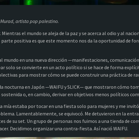
Murad, artista pop palestino.
ientras el mundo se aleja de la paz y se acerca al odio y al naci
 La parte positiva es que este momento nos da la oportunidad de f
l mundo en una nueva dirección —manifestaciones, comunicación 
r solo se convierte en un acto político si se hace de forma explí
lectivas para mostrar cómo se puede construir una práctica de rave
 vida nocturna en Japón —WAIFU y SLICK— que mostraron cómo toma
ica sostenida o, en cambio, derivar en objetivos menos políticos c
mía estaba por tocar en una fiesta solo para mujeres y me invitó
oblema. Lamentablemente, se equivocó. Me detuvieron en la entra
ntes de su set. Un grupo de personas nos fuimos a una tienda de 
cer. Decidimos organizar una contra-fiesta. Así nació WAIFU.